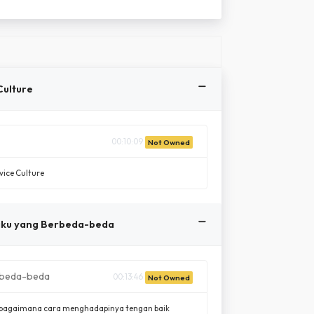
Culture
00:10:09
Not Owned
vice Culture
laku yang Berbeda-beda
rbeda-beda
00:13:46
Not Owned
n bagaimana cara menghadapinya tengan baik