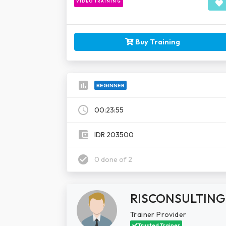
VIDEO TRAINING
Buy Training
assessment
BEGINNER
schedule
00:23:55
account_balance_wallet
IDR 203500
check_circle
0 done of 2
RISCONSULTING
Trainer Provider
Trusted Trainer